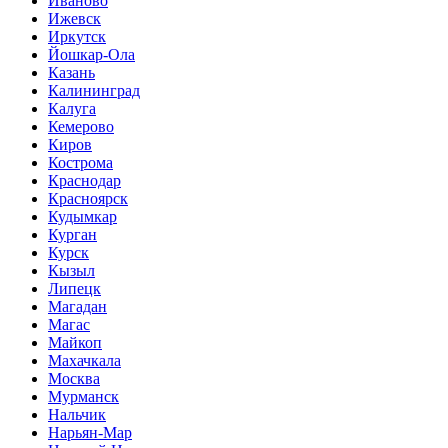
Иваново
Ижевск
Иркутск
Йошкар-Ола
Казань
Калининград
Калуга
Кемерово
Киров
Кострома
Краснодар
Красноярск
Кудымкар
Курган
Курск
Кызыл
Липецк
Магадан
Магас
Майкоп
Махачкала
Москва
Мурманск
Нальчик
Нарьян-Мар