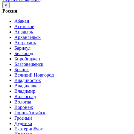
×
Россия
Абакан
Агинское
Анадырь
Архангельск
Астрахань
Барнаул
Белгород
Биробиджан
Благовещенск
Брянск
Великий Новгород
Владивосток
Владикавказ
Владимир
Волгоград
Вологда
Воронеж
Горно-Алтайск
Грозный
Дудинка
Екатеринбург