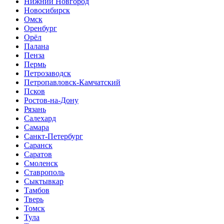
Нижний Новгород
Новосибирск
Омск
Оренбург
Орёл
Палана
Пенза
Пермь
Петрозаводск
Петропавловск-Камчатский
Псков
Ростов-на-Дону
Рязань
Салехард
Самара
Санкт-Петербург
Саранск
Саратов
Смоленск
Ставрополь
Сыктывкар
Тамбов
Тверь
Томск
Тула